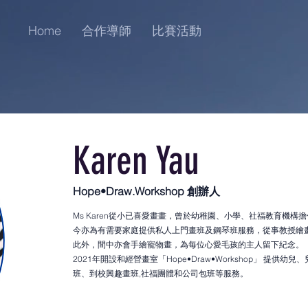
Home
合作導師
比賽活動
Karen Yau
Hope•Draw.Workshop 創辦人
Ms Karen從小已喜愛畫畫，曾於幼稚園、小學、社福教育機
今亦為有需要家庭提供私人上門畫班及鋼琴班服務，從事教授繪
此外，間中亦會手繪寵物畫，為每位心愛毛孩的主人留下紀念。
2021年開設和經營畫室「Hope•Draw•Workshop」 提供
班、到校興趣畫班,社福團體和公司包班等服務。