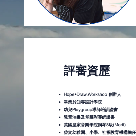
評審資歷
Hope•Draw.Workshop 創辦人
畢業於知專設計學院
幼兒Playgroup導師培訓證書
兒童油畫及塑膠彩導師證書
英國皇家音樂學院鋼琴8級(Merit)
曾於幼稚園、小學、社福教育機構擔任