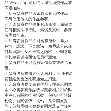
品/Whatsapp 給我們，逾期遞交作品將
不獲接納。
2. 所有參賽作品必須為參賽者的作品，
不得使用他人的作品參賽。
3. 若因參賽作品侵犯知識產權，而導致
任何相關法律行動、索償及支出，參賽
者需負全責。
4. 所有參賽作品不能含有淫褻、暴力、
色情、誹謗、不良意識、侮辱成分或任
何具爭議性及不恰當之內容，否則會取
消其參賽資格而無需另行通知。
5. 參賽作品不能含有宣傳商業或政治元
素。
6. 參賽者所提供之個人資料，只用作比
賽聯絡及發放比賽通知之用途。
7. 凡參賽者提交參賽作品，即表示同意
本中心將參賽作品或得獎者相片用於與
本中心有關的推廣活動，包括但不限於
刊物、新聞發佈、網站、及公開展覽
等，並無需徵求參賽者同意及支付任何