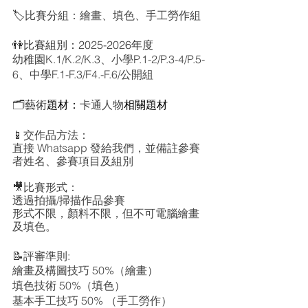
🏷️
比賽分組：繪畫、填色、手工勞作組
👫比賽組別：2025-2026年度
幼稚園K.1/K.2/K.3、小學P.1-2/P.3-4/P.5-
6、中學F.1-F.3/F4.-F.6/公開組
🗂️藝術
題材：
卡通人物
相關題材
📱
交作品方法：
直接 Whatsapp 發給我們，並備註參賽
者姓名、參賽項目及組別
🎥
比賽形式：
透過拍攝/掃描作品參賽
形式不限，顏料不限，但不可電腦繪畫
及填色。
📝
評審準則:
繪畫及構圖技巧 50%（繪畫）
填色技術 50%（填色）
基本手工技巧 50% （手工勞作）