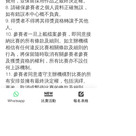
費用，並保留採用作品之最終決定權。
8. 請確保參賽者之個人資料正確無誤，
如有錯誤本中心概不負責。
9. 得獎者不得將其得獎資格轉讓予其他
人。
10. 參賽者一旦上載檔案參賽，即同意接
納比賽的所有條款及細則。如主辦機構
相信有任何違反比賽相關條款及細則的
行為，將保留隨時取消有關參賽者參賽
及獲獎資格的權利，所有比賽亦不設任
何上訴機制。
11. 參賽者同意遵守主辦機構對比賽的所
有安排並擁有最終決定權，包括演繹、
更改、取消或暫停比賽的條款及細則、
獎項及其他安排，而不需事先通知。
12. 評審結果以本中心之決定為準，參賽
Whatsapp
比賽活動
報名表格
者必須遵從本中心之決定，不得異議。
13. 主辦機構就本比賽(如比賽方式、參
加資格、得獎資格、得獎名單及領獎之
安排等)有最終及具約束力之決定權。
14. 所有參賽者必須遵守所有比賽規則及