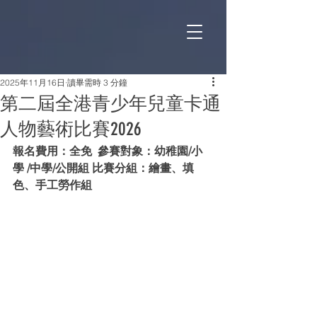
2025年11月16日
讀畢需時 3 分鐘
第二屆全港青少年兒童卡通
人物藝術比賽2026
報名費用：全免  參賽對象：幼稚園/小
學 /中學/公開組 比賽分組：繪畫、填
色、手工勞作組