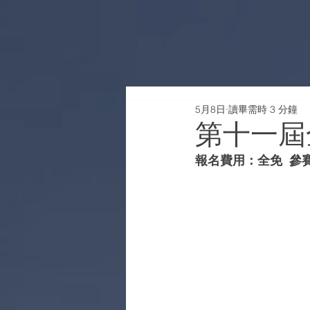
5月8日
讀畢需時 3 分鐘
第十一屆
報名費用：全免  參