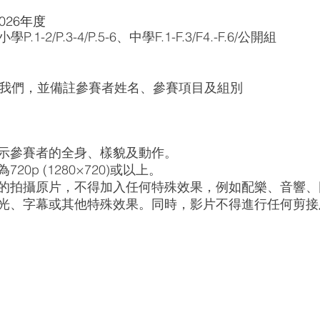
2026年度
學P.1-2/P.3-4/P.5-6、中學F.1-F.3/F4.-F.6/公開組
p 發給我們，並備註參賽者姓名、參賽項目及組別
示參賽者的全身、樣貌及動作。
0p (1280×720)或以上。
的拍攝原片，不得加入任何特殊效果，例如配樂、音響、
光、字幕或其他特殊效果。同時，影片不得進行任何剪接