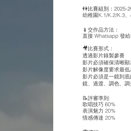
👫比賽組別：2025-
幼稚園K.1/K.2/K.3、小
📱
交作品方法：
直接 Whatsap
🎥
比賽形式：
透過影片錄製參賽
影片必須確保清晰顯
影片解像度要求最低為72
影片必須是一鏡到底
鏡、過渡、調色、調
📝
評審準則:
歌唱技巧 60%
表演魅力 20%
情感傳達 20%