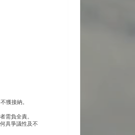
將不獲接納。
賽者需負全責。
任何具爭議性及不