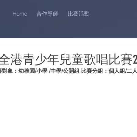
Home
合作導師
比賽活動
全港青少年兒童歌唱比賽20
賽對象：幼稚園/小學 /中學/公開組 比賽分組：個人組/二