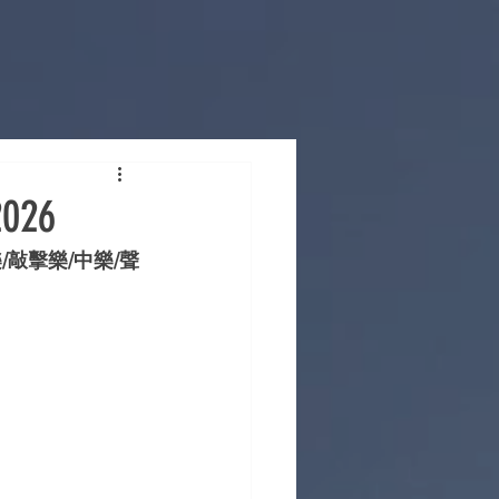
26
/敲擊樂/中樂/聲