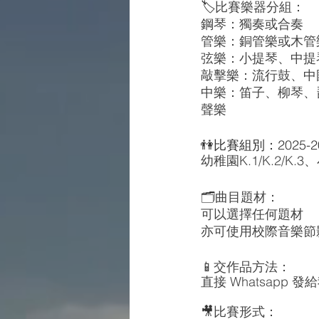
🏷️
比賽樂器分組：
鋼琴：獨奏或合奏
管樂：銅管樂或木管
弦樂：小提琴、中提
敲擊樂：流行鼓、中
中樂：笛子、柳琴、
聲樂
👫比賽組別：2025-
幼稚園K.1/K.2/K.3、小
🗂️
曲目題材：
可以選擇任何題材
亦可使用校際音樂節
📱
交作品方法：
直接 Whatsap
🎥
比賽形式：