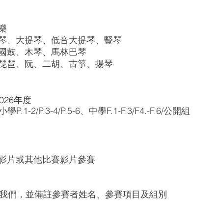
樂
琴、大提琴、低音大提琴、豎琴
國鼓、木琴、馬林巴琴
琵琶、阮、二胡、古箏、揚琴
2026年度
學P.1-2/P.3-4/P.5-6、中學F.1-F.3/F4.-F.6/公開組
影片或其他比賽影片參賽
p 發給我們，並備註參賽者姓名、參賽項目及組別