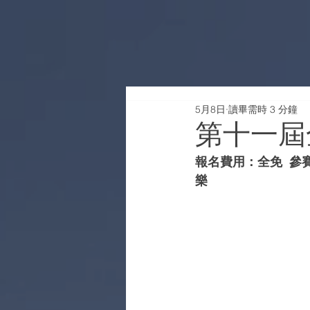
5月8日
讀畢需時 3 分鐘
第十一屆
報名費用：全免  參賽
樂