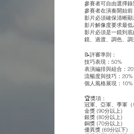
參賽者可自由選擇錄
參賽者在演奏開始前
影片必須確保清晰顯
影片解像度要求最低為72
影片必須是一鏡到底
鏡、過渡、調色、調
📝
評審準則：
技巧表現：50%
表演編排與組合：20
流暢度與技巧：20%
個人風格展現：10%
🏆
獎項：
冠軍、亞軍、季軍（
金獎 (90分以上)
銀獎 (80分以上)
銅獎 (70分以上)
優異獎 (69分以下)