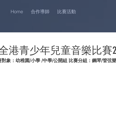
Home
合作導師
比賽活動
全港青少年兒童音樂比賽20
對象：幼稚園/小學 /中學/公開組 比賽分組：鋼琴/管弦樂